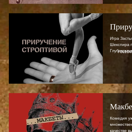
Приру
Игра Засты
Шекспира п
Глубокомыс
FOLLO
Макб
Комедия уж
множествен
качестве в