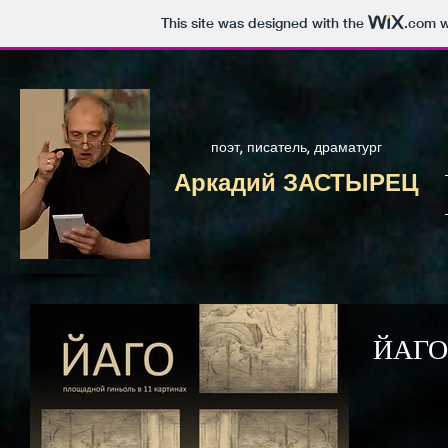
This site was designed with the
.com
w
поэт, писатель, драматург
Аркадий ЗАСТЫРЕЦ
ЙАГО