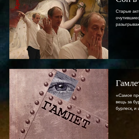
Старые акт
очутившиес
разыгрываю
этой...
Гамле
«Самое про
вещь за бур
бурлеск, и 